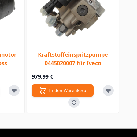
lmotor
Kraftstoffeinspritzpumpe
oss
0445020007 für Iveco
979,99 €
In den Warenkorb