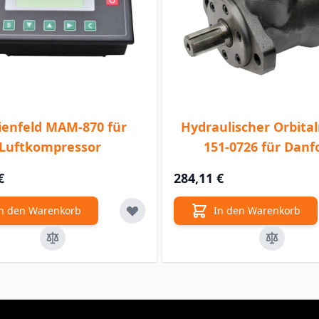
ienfeld MAM-870 für
Hydraulischer Orbita
Luftkompressor
151-0726 für Danf
€
284,11 €
n den Warenkorb
In den Warenkorb