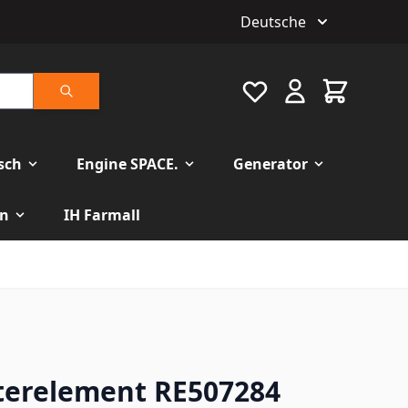
Deutsche
Favourite
Warenkorb
Suche
isch
Engine SPACE.
Generator
n
IH Farmall
ilterelement RE507284