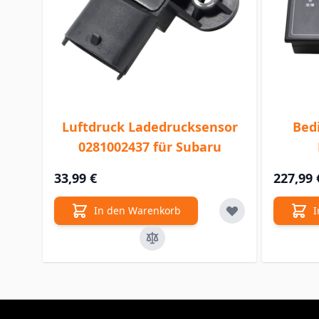
Luftdruck Ladedrucksensor
Bed
0281002437 für Subaru
33,99 €
227,99 
In den Warenkorb
I