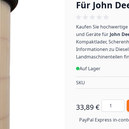
Für John De
Kaufen Sie hochwertige 
und Geräte für
John De
Kompaktlader, Scherenh
Informationen zu Diesel
Landmaschinenteilen
fi
Auf Lager
SKU
Menge
33,89 €
PayPal Express in-cont