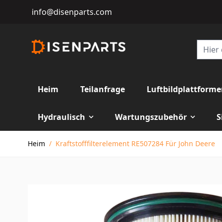
info@disenparts.com
Heim
Teilanfrage
Luftbildplattform
Hydraulisch
Wartungszubehör
S
Direkt zum Inhalt
Heim
/
Kraftstofffilterelement RE507284 Für John Deere