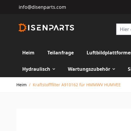
info@disenparts.com
Heim
Teilanfrage
Luftbildplattform
Hydraulisch
Wartungszubehör
S
Direkt zum Inhalt
Heim
/
Kraftstofffilter A910162 für HMMWV HUMVEE