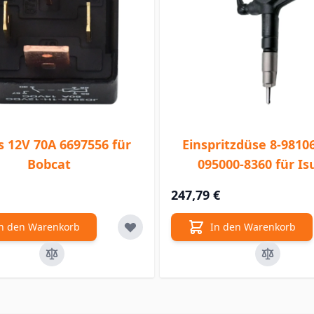
s 12V 70A 6697556 für
Einspritzdüse 8-9810
Bobcat
095000-8360 für Is
247,79 €
n den Warenkorb
In den Warenkorb