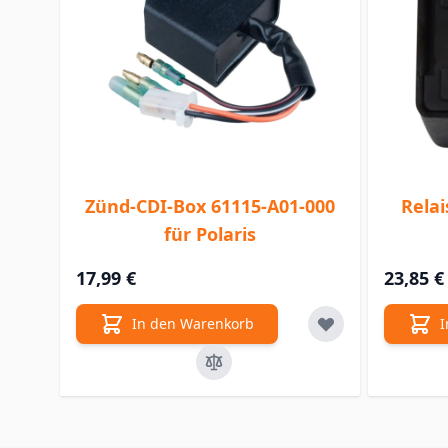
Zünd-CDI-Box 61115-A01-000
Relai
für Polaris
17,99 €
23,85 €
In den Warenkorb
I