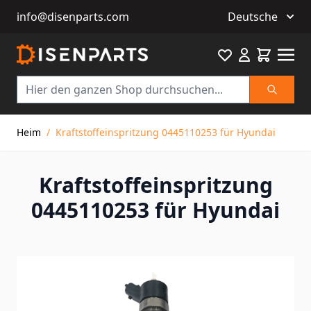
info@disenparts.com
Deutsche
Favourite
Warenkor
Suche
Direkt zum Inhalt
Heim
/
Kraftstoffeinspritzung 0445110253 für Hyundai
Kraftstoffeinspritzung
0445110253 für Hyundai