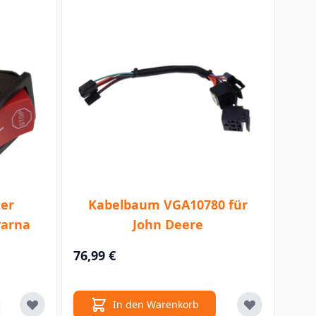
ter
Kabelbaum VGA10780 für
varna
John Deere
76,99 €
In den Warenkorb