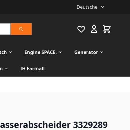
Deutsche
Favourite
Warenkorb
Suche
isch
Engine SPACE.
Generator
n
IH Farmall
Wasserabscheider 3329289