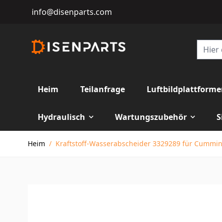
info@disenparts.com
Heim
Teilanfrage
Luftbildplattform
Hydraulisch
Wartungszubehör
S
Direkt zum Inhalt
Heim
/
Kraftstoff-Wasserabscheider 3329289 für Cummi