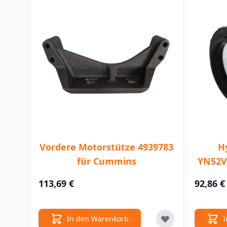
Vordere Motorstütze 4939783
Hy
für Cummins
YN52V
113,69 €
92,86 €
In den Warenkorb
I