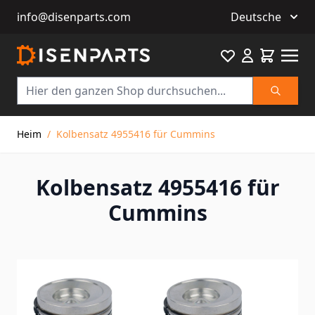
info@disenparts.com
Deutsche
Favourite
Warenkor
Suche
Direkt zum Inhalt
Heim
/
Kolbensatz 4955416 für Cummins
Kolbensatz 4955416 für
Cummins