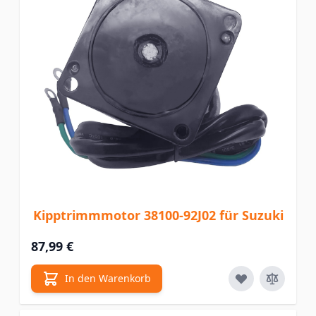
Kipptrimmmotor 38100-92J02 für Suzuki
87,99 €
In den Warenkorb