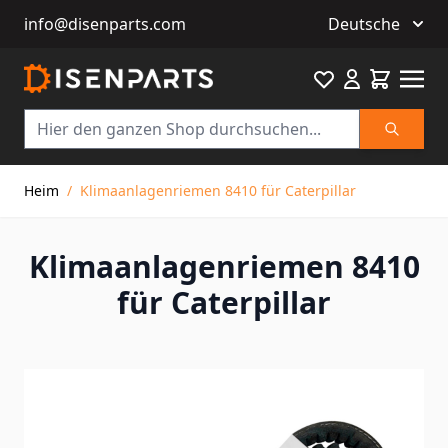
info@disenparts.com
Deutsche
Favourite
Warenkor
Suche
Direkt zum Inhalt
Heim
/
Klimaanlagenriemen 8410 für Caterpillar
Klimaanlagenriemen 8410
für Caterpillar