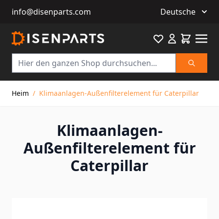
info@disenparts.com
Deutsche
Favourite
Warenkor
Suche
Direkt zum Inhalt
Heim
/
Klimaanlagen-Außenfilterelement für Caterpillar
Klimaanlagen-
Außenfilterelement für
Caterpillar