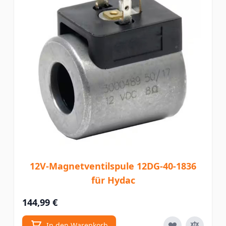
12V-Magnetventilspule 12DG-40-1836
für Hydac
144,99 €
In den Warenkorb