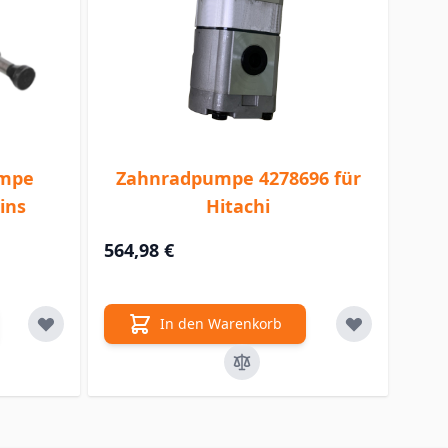
umpe
Zahnradpumpe 4278696 für
ins
Hitachi
564,98 €
In den Warenkorb