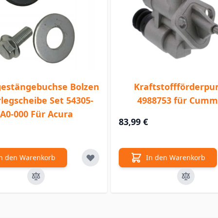
gestängebuchse Bolzen
Kraftstoffförderp
legscheibe Set 54305-
4988753 für Cumm
A0-000 Für Acura
83,99 €
n den Warenkorb
In den Warenkorb