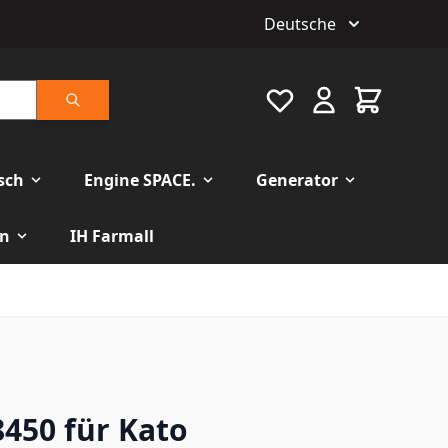
Deutsche
Favourite
Warenkorb
Suche
isch
Engine SPACE.
Generator
n
IH Farmall
8450 für Kato