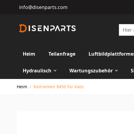
info@disenparts.com
Heim
Teilanfrage
Luftbildplattform
Hydraulisch
Wartungszubehör
S
Direkt zum Inhalt
Heim
/
Keilriemen 8450 für Kato