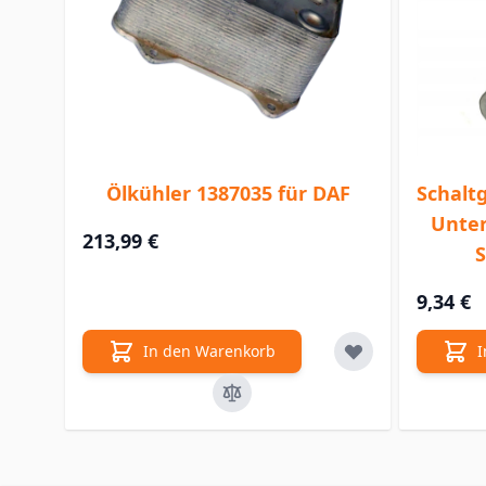
Ölkühler 1387035 für DAF
Schalt
Unter
213,99 €
S
9,34 €
In den Warenkorb
I