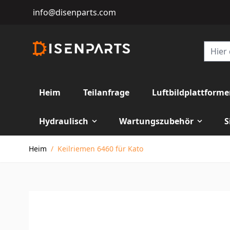
info@disenparts.com
Heim
Teilanfrage
Luftbildplattform
Hydraulisch
Wartungszubehör
S
Direkt zum Inhalt
Heim
/
Keilriemen 6460 für Kato