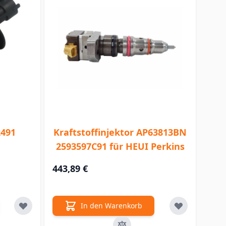
2491
Kraftstoffinjektor AP63813BN
2593597C91 für HEUI Perkins
443,89 €
In den Warenkorb