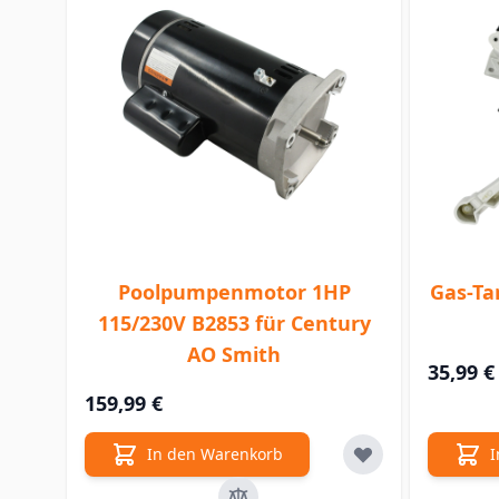
Poolpumpenmotor 1HP
Gas-Ta
115/230V B2853 für Century
AO Smith
35,99 €
159,99 €
In den Warenkorb
I