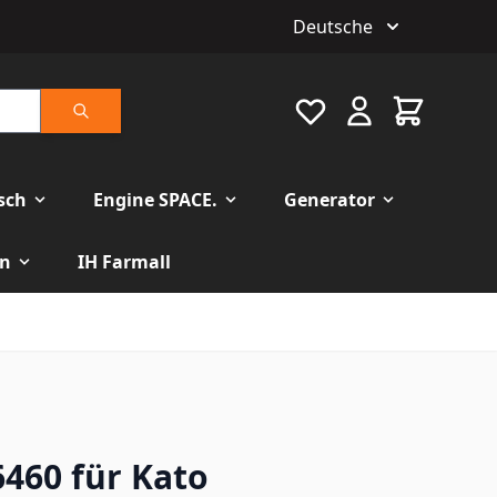
Deutsche
Favourite
Warenkorb
Suche
isch
Engine SPACE.
Generator
n
IH Farmall
6460 für Kato