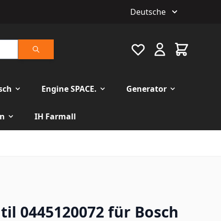
Deutsche
Favourite
Warenkorb
Suche
isch
Engine SPACE.
Generator
n
IH Farmall
til 0445120072 für Bosch