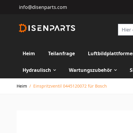
info@disenparts.com
Heim
Teilanfrage
Luftbildplattform
Hydraulisch
Wartungszubehör
S
Direkt zum Inhalt
Heim
/
Einspritzventil 0445120072 für Bosch