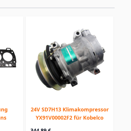
ung
24V SD7H13 Klimakompressor
ins
YX91V00002F2 für Kobelco
344,89 €