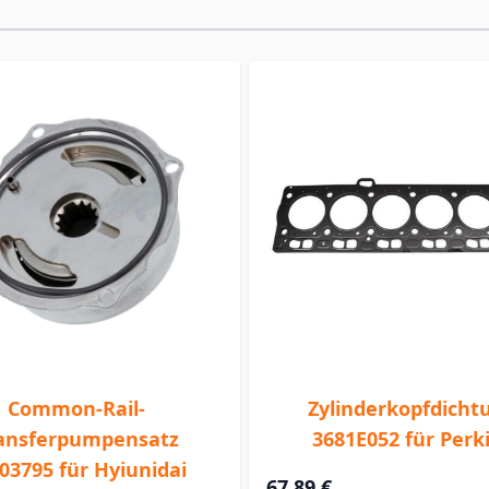
Common-Rail-
Zylinderkopfdicht
ansferpumpensatz
3681E052 für Perk
03795 für Hyiunidai
67,89 €