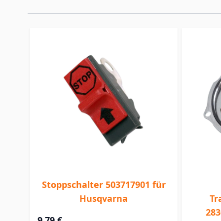
Stoppschalter 503717901 für
Husqvarna
Tr
283
9,79 €