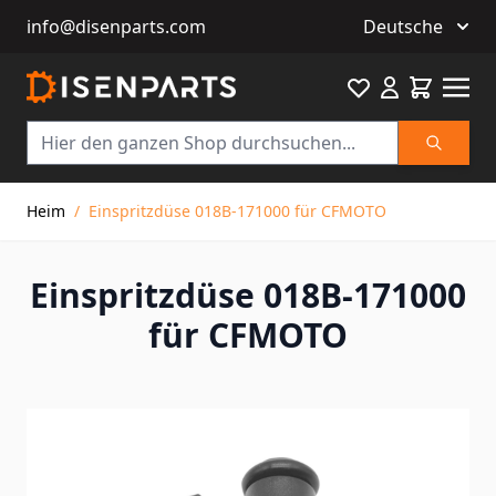
info@disenparts.com
Deutsche
Favourite
Warenkor
Suche
Direkt zum Inhalt
Heim
/
Einspritzdüse 018B-171000 für CFMOTO
Einspritzdüse 018B-171000
für CFMOTO