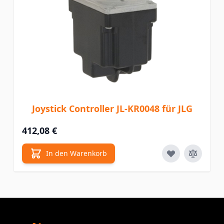
Joystick Controller JL-KR0048 für JLG
412,08 €
In den Warenkorb