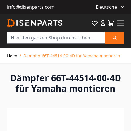
info@disenparts.com
Deutsche
Favourite
Warenkor
Suche
Direkt zum Inhalt
Heim
/
Dämpfer 66T‑44514‑00‑4D für Yamaha montieren
Dämpfer 66T‑44514‑00‑4D
für Yamaha montieren