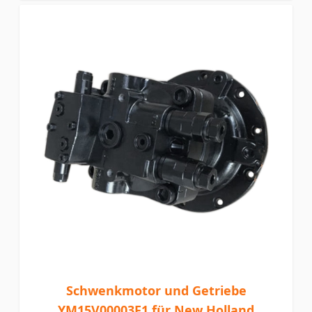
Schwenkmotor und Getriebe
YM15V00003F1 für New Holland