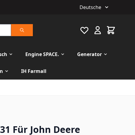
Deutsche
Favourite
Warenkorb
Suche
isch
Engine SPACE.
Generator
n
IH Farmall
31 Für John Deere