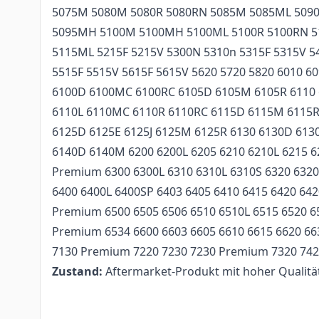
5075M 5080M 5080R 5080RN 5085M 5085ML 509
5095MH 5100M 5100MH 5100ML 5100R 5100RN 
5115ML 5215F 5215V 5300N 5310n 5315F 5315V 
5515F 5515V 5615F 5615V 5620 5720 5820 6010 
6100D 6100MC 6100RC 6105D 6105M 6105R 6110 
6110L 6110MC 6110R 6110RC 6115D 6115M 6115R
6125D 6125E 6125J 6125M 6125R 6130 6130D 613
6140D 6140M 6200 6200L 6205 6210 6210L 6215 6
Premium 6300 6300L 6310 6310L 6310S 6320 632
6400 6400L 6400SP 6403 6405 6410 6415 6420 642
Premium 6500 6505 6506 6510 6510L 6515 6520 6
Premium 6534 6600 6603 6605 6610 6615 6620 6
7130 Premium 7220 7230 7230 Premium 7320 742
Zustand:
Aftermarket-Produkt mit hoher Qualitä