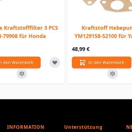
 Kraftstofffilter 3 PCS
Kraftstoff Hebep
8-79908 für Honda
YM129158-52100 für 
48,99 €
n den Warenkorb
In den Warenkorb
INFORMATION
Unterstützung
N