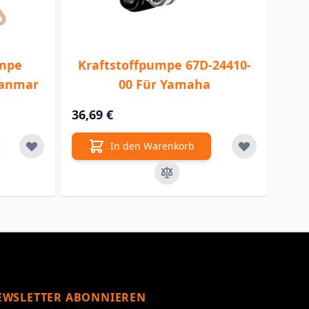
umpe
Kraftstoffpumpe 67D-24410-
Yanmar
00 Für Yamaha
36,69 €
In den Warenkorb
EWSLETTER ABONNIEREN