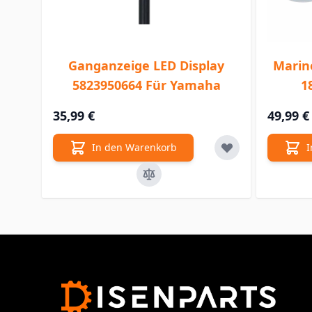
Ganganzeige LED Display
Marine
5823950664 Für Yamaha
1
35,99 €
49,99 €
In den Warenkorb
I