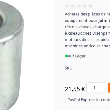
Achetez des pièces de r
équipement pour
John 
rétrocaveuses, chargeu
à ciseaux chez Disenpart
moteurs diesel, les pièc
machines
agricoles
chez
Auf Lager
SKU
Menge
21,55 €
PayPal Express in-cont