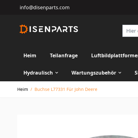
info@disenparts.com
Heim
Teilanfrage
Luftbildplattform
Hydraulisch
Wartungszubehör
S
Direkt zum Inhalt
Heim
/
Buchse L77331 Für John Deere