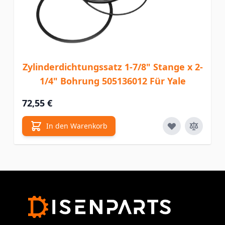
Zylinderdichtungssatz 1-7/8" Stange x 2-
1/4" Bohrung 505136012 Für Yale
72,55 €
In den Warenkorb