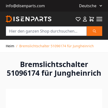
info@disenparts.com
Deutsche
Favourite
Warenkor
Suche
Direkt zum Inhalt
Heim
/
Bremslichtschalter 51096174 für Jungheinrich
Bremslichtschalter
51096174 für Jungheinrich