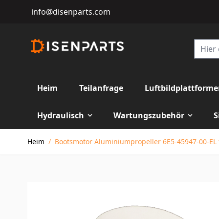
info@disenparts.com
Heim
Teilanfrage
Luftbildplattform
Hydraulisch
Wartungszubehör
S
Direkt zum Inhalt
Heim
/
Bootsmotor Aluminiumpropeller 6E5-45947-00-EL