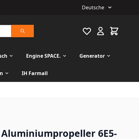
Deutsche
Favourite
Warenkorb
Suche
isch
Engine SPACE.
Generator
n
IH Farmall
Aluminiumpropeller 6E5-