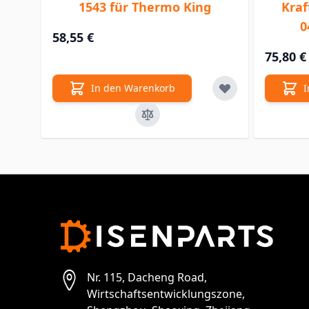
1543 für Thermo King
Kraf
0
58,55 €
75,80 €
In den Warenkorb
I
Nr. 115, Dacheng Road,
Wirtschaftsentwicklungszone,