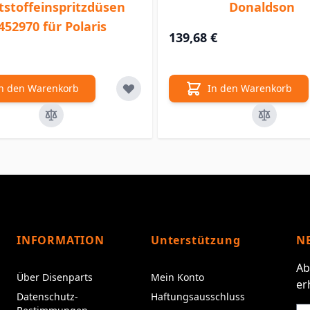
tstoffeinspritzdüsen
Donaldson
452970 für Polaris
139,68 €
n den Warenkorb
In den Warenkorb
INFORMATION
Unterstützung
N
Ab
Über Disenparts
Mein Konto
er
Datenschutz-
Haftungsausschluss