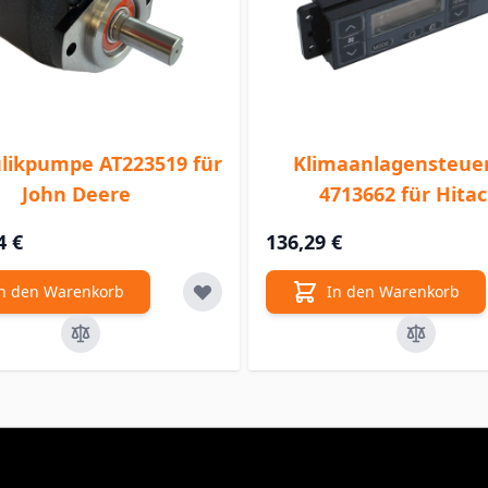
likpumpe AT223519 für
Klimaanlagensteue
John Deere
4713662 für Hitac
4 €
136,29 €
n den Warenkorb
In den Warenkorb