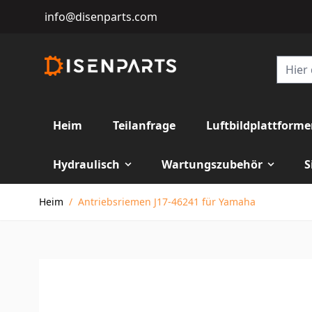
info@disenparts.com
Heim
Teilanfrage
Luftbildplattform
Hydraulisch
Wartungszubehör
S
Direkt zum Inhalt
Heim
/
Antriebsriemen J17-46241 für Yamaha