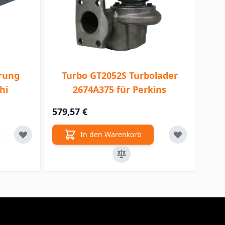
rung
Turbo GT2052S Turbolader
hi
2674A375 für Perkins
579,57 €
In den Warenkorb