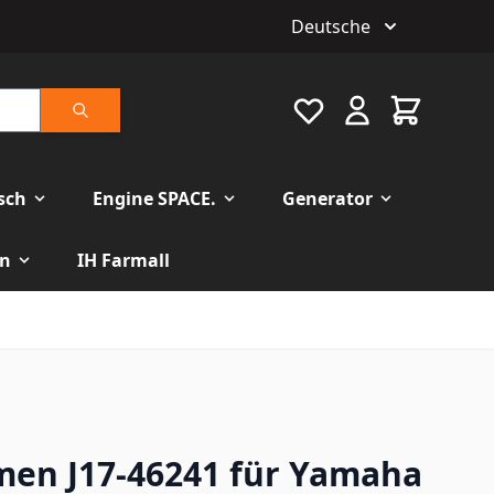
Deutsche
Favourite
Warenkorb
Suche
isch
Engine SPACE.
Generator
n
IH Farmall
men J17-46241 für Yamaha