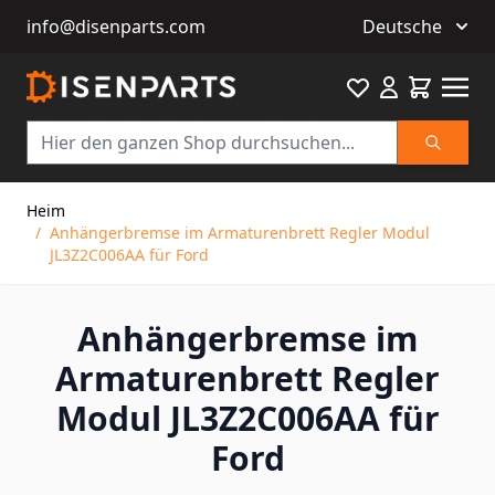
info@disenparts.com
Deutsche
Favourite
Warenkor
Suche
Direkt zum Inhalt
Heim
/
Anhängerbremse im Armaturenbrett Regler Modul
JL3Z2C006AA für Ford
Anhängerbremse im
Armaturenbrett Regler
Modul JL3Z2C006AA für
Ford