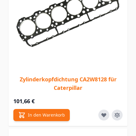
Zylinderkopfdichtung CA2W8128 für
Caterpillar
101,66 €
In den Warenkorb