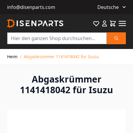
info@disenparts.com
Deutsche
Favourite
Warenkor
Suche
Direkt zum Inhalt
Heim
/
Abgaskrümmer 1141418042 für Isuzu
Abgaskrümmer
1141418042 für Isuzu