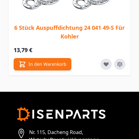
6 Stück Auspuffdichtung 24 041 49-S Für
Kohler
13,79 €
In den Warenkorb
Nr. 115, Dacheng Road,