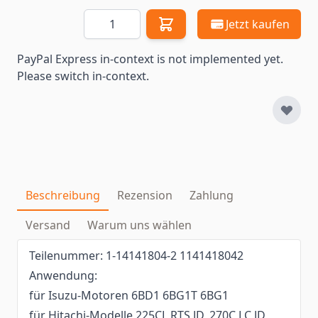
Menge
Jetzt kaufen
PayPal Express in-context is not implemented yet.
Please switch in-context.
Beschreibung
Rezension
Zahlung
Versand
Warum uns wählen
Teilenummer: 1-14141804-2 1141418042
Anwendung:
für Isuzu-Motoren 6BD1 6BG1T 6BG1
für Hitachi-Modelle 225CL RTS JD, 270C LC JD,