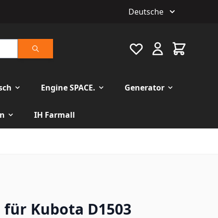
Deutsche
Favourite
Warenkorb
Suche
isch
Engine SPACE.
Generator
n
IH Farmall
n für Kubota D1503