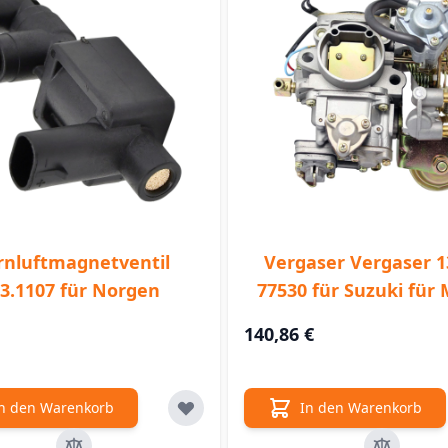
rnluftmagnetventil
Vergaser Vergaser 1
3.1107 für Norgen
77530 für Suzuki für
140,86 €
n den Warenkorb
In den Warenkorb