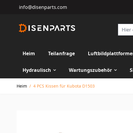
info@disenparts.com
Heim
Teilanfrage
Luftbildplattform
Hydraulisch
Wartungszubehör
S
Direkt zum Inhalt
Heim
/
4 PCS Kissen für Kubota D1503