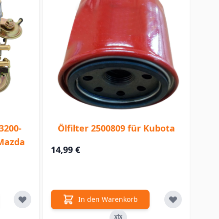
3200-
Ölfilter 2500809 für Kubota
 Mazda
14,99 €
In den Warenkorb