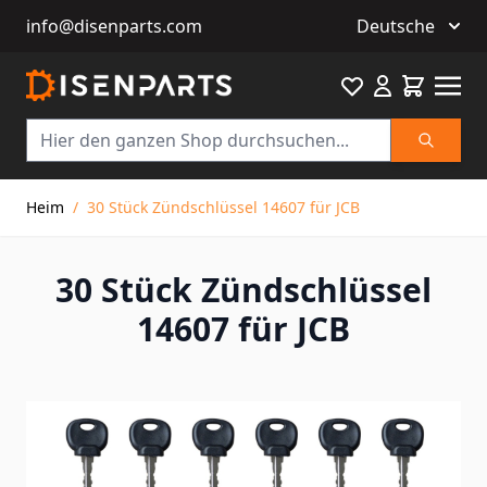
info@disenparts.com
Deutsche
Favourite
Warenkor
Suche
Direkt zum Inhalt
Heim
/
30 Stück Zündschlüssel 14607 für JCB
30 Stück Zündschlüssel
14607 für JCB