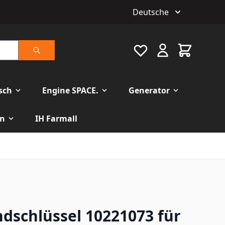
Deutsche
Favourite
Warenkorb
Suche
isch
Engine SPACE.
Generator
n
IH Farmall
ndschlüssel 10221073 für