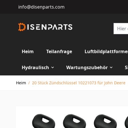
info@disenparts.com
Heim
Teilanfrage
Luftbildplattform
Hydraulisch
Wartungszubehör
S
Direkt zum Inhalt
Heim
/
20 Stück Zündschlüssel 10221073 für John Deere