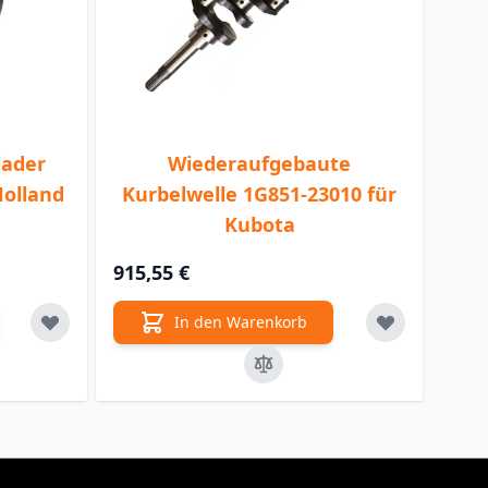
lader
Wiederaufgebaute
Holland
Kurbelwelle 1G851-23010 für
Kubota
915,55 €
In den Warenkorb