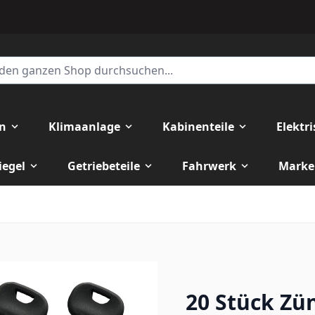
en
Klimaanlage
Kabinenteile
Elektr
iegel
Getriebeteile
Fahrwerk
Marke
20 Stück Zü