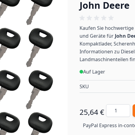
John Deere
Kaufen Sie hochwertige 
und Geräte für
John De
Kompaktlader, Scherenh
Informationen zu Diesel
Landmaschinenteilen
fi
Auf Lager
SKU
Menge
25,64 €
PayPal Express in-cont