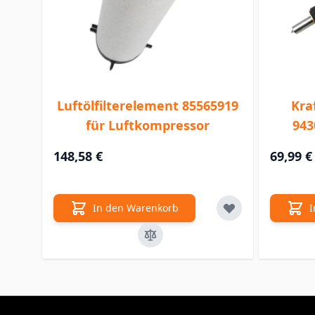
Luftölfilterelement 85565919
Kra
für Luftkompressor
943
148,58 €
69,99 €
In den Warenkorb
I